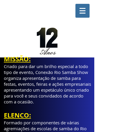
Siga o CONEXÃO nas redes sociais
MISSÃO:
Criado para dar um brilho especial a todo
tipo de evento, Conexão Rio Samba Show
organiza apresentação de samba para
festas, eventos, feiras e ações empresariais
apresentando um espetáculo único criado
para você e seus convidados de acordo
com a ocasião.
ELENCO:
Formado por componentes de várias
agremiações de escolas de samba do Rio