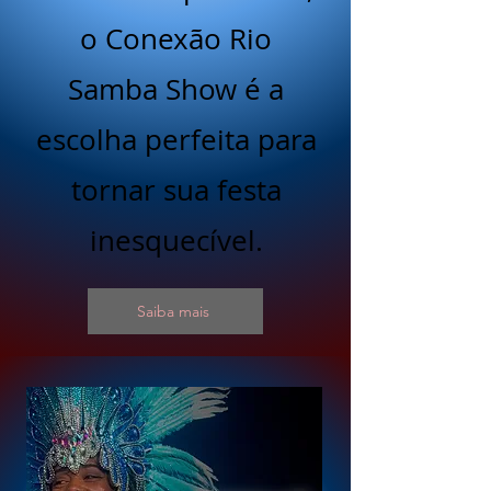
o Conexão Rio
Samba Show é a
escolha perfeita para
tornar sua festa
inesquecível.
Saiba mais